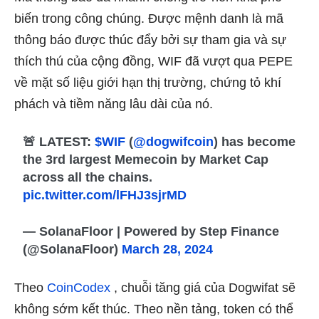
biến trong công chúng. Được mệnh danh là mã
thông báo được thúc đẩy bởi sự tham gia và sự
thích thú của cộng đồng, WIF đã vượt qua PEPE
về mặt số liệu giới hạn thị trường, chứng tỏ khí
phách và tiềm năng lâu dài của nó.
🚨 LATEST:
$WIF
(
@dogwifcoin
) has become
the 3rd largest Memecoin by Market Cap
across all the chains.
pic.twitter.com/lFHJ3sjrMD
— SolanaFloor | Powered by Step Finance
(@SolanaFloor)
March 28, 2024
Theo
CoinCodex
, chuỗi tăng giá của Dogwifat sẽ
không sớm kết thúc. Theo nền tảng, token có thể