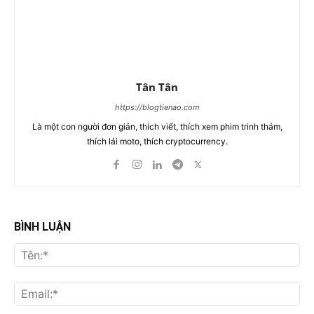
Tân Tân
https://blogtienao.com
Là một con người đơn giản, thích viết, thích xem phim trinh thám,
thích lái moto, thích cryptocurrency.
BÌNH LUẬN
Tên
Ema