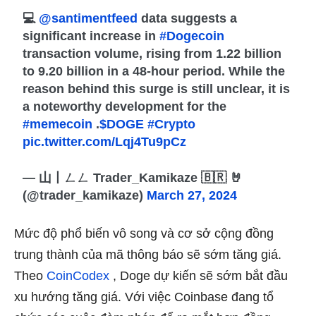
💻
@santimentfeed
data suggests a
significant increase in
#Dogecoin
transaction volume, rising from 1.22 billion
to 9.20 billion in a 48-hour period. While the
reason behind this surge is still unclear, it is
a noteworthy development for the
#memecoin
.
$DOGE
#Crypto
pic.twitter.com/Lqj4Tu9pCz
— 山丨ㄥㄥ Trader_Kamikaze 🇧🇷 🤘
(@trader_kamikaze)
March 27, 2024
Mức độ phổ biến vô song và cơ sở cộng đồng
trung thành của mã thông báo sẽ sớm tăng giá.
Theo
CoinCodex
, Doge dự kiến ​​​​sẽ sớm bắt đầu
xu hướng tăng giá. Với việc
Coinbase
đang tổ