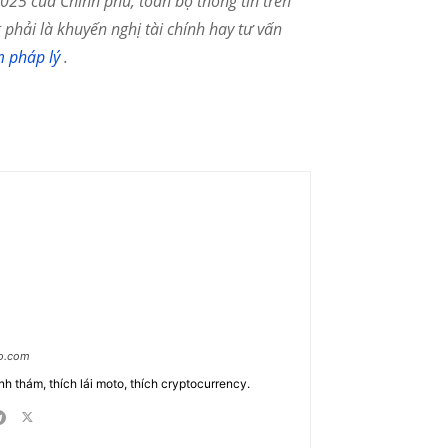
25 của Chính phủ, toàn bộ thông tin trên
phải là khuyến nghị tài chính hay tư vấn
m pháp lý
.
ao.com
nh thám, thích lái moto, thích cryptocurrency.