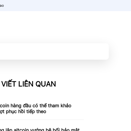
nao
 VIẾT LIÊN QUAN
tcoin hàng đầu có thể tham khảo
ợt phục hồi tiếp theo
g lập altcoin vướng bê bối bảo mật