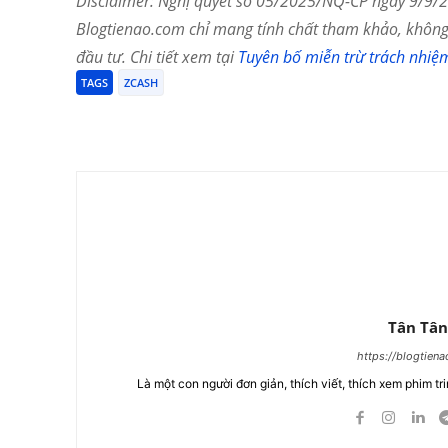
Disclaimer: Nghị quyết số 05/2025/NQ-CP ngày 9/9/20
Blogtienao.com chỉ mang tính chất tham khảo, không 
đầu tư. Chi tiết xem tại
Tuyên bố miễn trừ trách nhiệ
TAGS
ZCASH
Chia Sẻ
Tân Tân
https://blogtien
Là một con người đơn giản, thích viết, thích xem phim tri