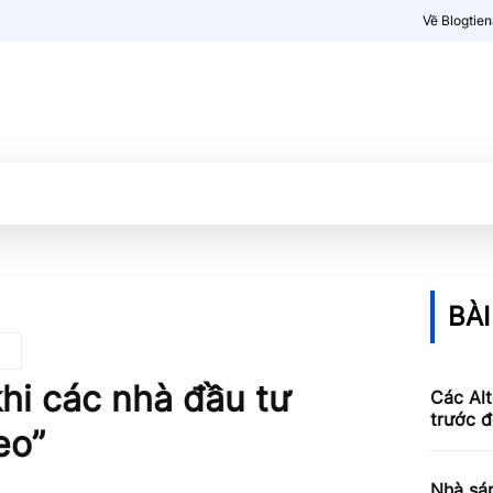
Về Blogtie
Kiến thức
More
BÀI
khi các nhà đầu tư
Các Al
trước đ
eo”
Nhà sán