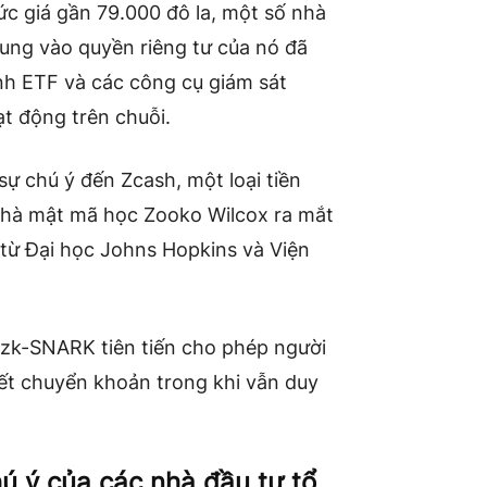
ức giá gần 79.000 đô la, một số nhà
rung vào quyền riêng tư của nó đã
nh ETF và các công cụ giám sát
t động trên chuỗi.
ự chú ý đến Zcash, một loại tiền
 nhà mật mã học Zooko Wilcox ra mắt
từ Đại học Johns Hopkins và Viện
 zk-SNARK tiên tiến cho phép người
 tiết chuyển khoản trong khi vẫn duy
hú ý của các nhà đầu tư tổ