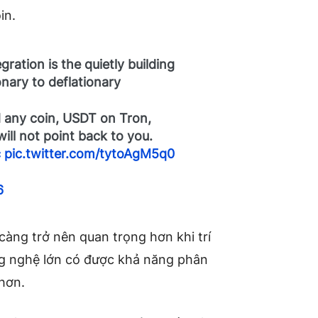
in.
ation is the quietly building
nary to deflationary
 any coin, USDT on Tron,
will not point back to you.
c
pic.twitter.com/tytoAgM5q0
6
càng trở nên quan trọng hơn khi trí
ng nghệ lớn có được khả năng phân
 hơn.