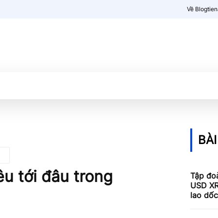
Về Blogtie
Kiến thức
More
BÀI
u tới đâu trong
Tập đoà
USD XR
lao dố