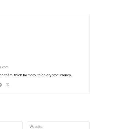
ao.com
nh thám, thích lái moto, thích cryptocurrency.
Email:*
Website: