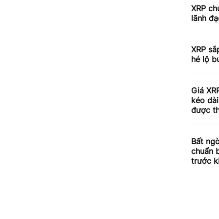
XRP chu
lãnh đạ
XRP sắp
hé lộ b
Giá XRP
kéo dài
được th
Bất ngờ
chuẩn 
trước k