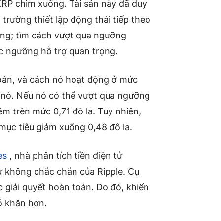
 XRP chìm xuống. Tài sản này đã duy
ị trường thiết lập động thái tiếp theo
ờng; tìm cách vượt qua ngưỡng
c ngưỡng hỗ trợ quan trọng.
oán, và cách nó hoạt động ở mức
ủa nó. Nếu nó có thể vượt qua ngưỡng
m trên mức 0,71 đô la. Tuy nhiên,
ục tiêu giảm xuống 0,48 đô la.
es
, nhà phân tích tiền điện tử
ự không chắc chắn của Ripple. Cụ
 giải quyết hoàn toàn. Do đó, khiến
ó khăn hơn.