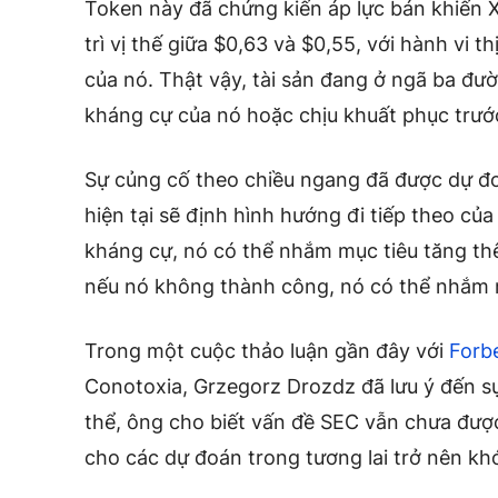
Token này đã chứng kiến ​​áp lực bán khiến
trì vị thế giữa $0,63 và $0,55, với hành vi th
của nó. Thật vậy, tài sản đang ở ngã ba đư
kháng cự của nó hoặc chịu khuất phục trướ
Sự củng cố theo chiều ngang đã được dự đ
hiện tại sẽ định hình hướng đi tiếp theo c
kháng cự, nó có thể nhắm mục tiêu tăng thê
nếu nó không thành công, nó có thể nhắm m
Trong một cuộc thảo luận gần đây với
Forb
Conotoxia, Grzegorz Drozdz đã lưu ý đến s
thể, ông cho biết vấn đề SEC vẫn chưa được
cho các dự đoán trong tương lai trở nên kh