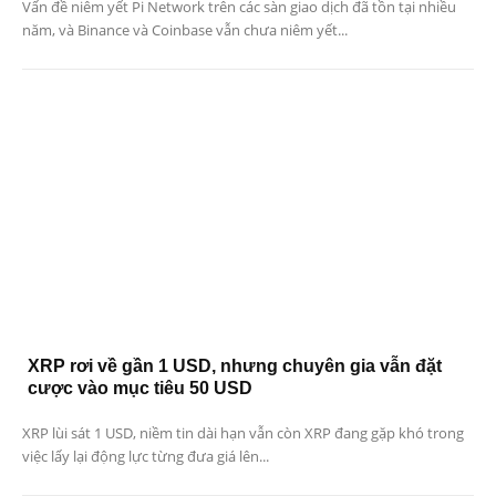
Vấn đề niêm yết Pi Network trên các sàn giao dịch đã tồn tại nhiều
năm, và Binance và Coinbase vẫn chưa niêm yết...
XRP rơi về gần 1 USD, nhưng chuyên gia vẫn đặt
cược vào mục tiêu 50 USD
XRP lùi sát 1 USD, niềm tin dài hạn vẫn còn XRP đang gặp khó trong
việc lấy lại động lực từng đưa giá lên...