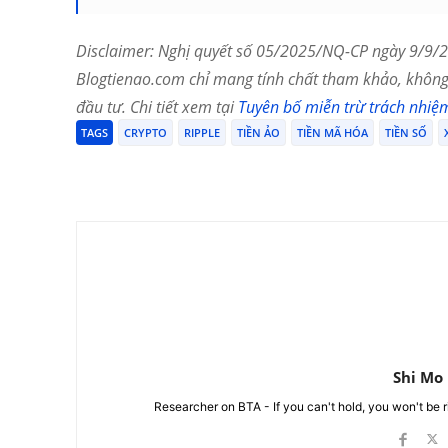
Disclaimer: Nghị quyết số 05/2025/NQ-CP ngày 9/9/20
Blogtienao.com chỉ mang tính chất tham khảo, không 
đầu tư. Chi tiết xem tại
Tuyên bố miễn trừ trách nhiệ
TAGS
CRYPTO
RIPPLE
TIỀN ẢO
TIỀN MÃ HÓA
TIỀN SỐ
Chia Sẻ
Shi Mo
Researcher on BTA - If you can't hold, you won't be 