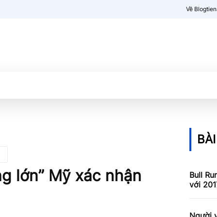
Về Blogtie
Kiến thức
More
BÀI
ng lớn” Mỹ xác nhận
Bull Ru
với 201
Người v