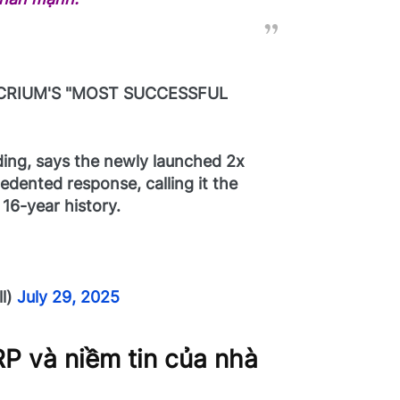
UCRIUM'S "MOST SUCCESSFUL
ading, says the newly launched 2x
dented response, calling it the
 16-year history.
l)
July 29, 2025
P và niềm tin của nhà