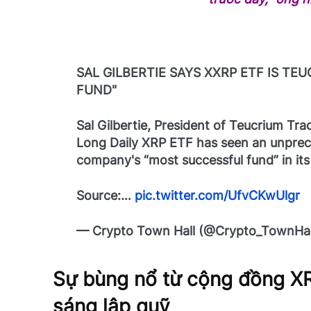
SAL GILBERTIE SAYS XXRP ETF IS TE
FUND"
Sal Gilbertie, President of Teucrium Tr
Long Daily XRP ETF has seen an unprece
company's “most successful fund” in its
Source:…
pic.twitter.com/UfvCKwUlgr
— Crypto Town Hall (@Crypto_TownHal
Sự bùng nổ từ cộng đồng XR
sáng lập quỹ