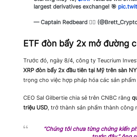
largest derivatives exchange! 🎯
pic.tw
— Captain Redbeard 🧔‍♂️ (@Brett_Crypt
ETF đòn bẩy 2x mở đường c
Trước đó, ngày 8/4, công ty Teucrium Inve
XRP đòn bẩy 2x đầu tiên tại Mỹ trên sàn N
trọng cho việc hợp pháp hóa các sản phẩm 
CEO Sal Gilbertie chia sẻ trên CNBC rằng
q
triệu USD
, trở thành sản phẩm thành công n
“Chúng tôi chưa từng chứng kiến p
trước đây,”
ông n