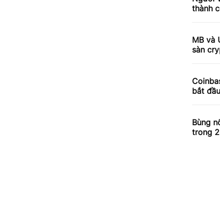
thành c
MB và 
sàn cry
Coinbas
bắt đầ
Bùng nổ
trong 2