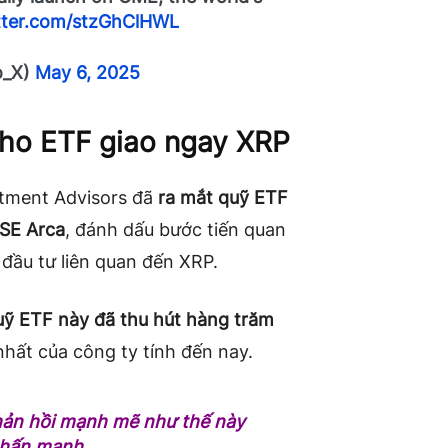
itter.com/stzGhClHWL
o_X)
May 6, 2025
ho ETF giao ngay XRP
stment Advisors đã
ra mắt quỹ ETF
YSE Arca
, đánh dấu bước tiến quan
đầu tư liên quan đến XRP.
uỹ ETF này đã thu hút hàng trăm
hất của công ty tính đến nay.
hản hồi mạnh mẽ như thế này
hấn mạnh.