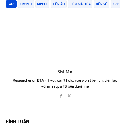
TAGS
CRYPTO
RIPPLE
TIỀN ẢO
TIỀN MÃ HÓA
TIỀN SỐ
XRP
Shi Mo
Researcher on BTA - If you can't hold, you won't be rich. Liên lạc
với mình qua FB bên dưới nhé
BÌNH LUẬN