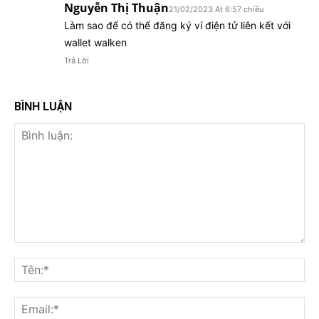
Nguyễn Thị Thuận
21/02/2023 At 6:57 chiều
Làm sao để có thể đăng ký ví điện tử liên kết với
wallet walken
Trả Lời
BÌNH LUẬN
Bình
luận:
Tên
Ema