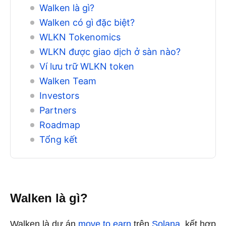
Walken là gì?
Walken có gì đặc biệt?
WLKN Tokenomics
WLKN được giao dịch ở sàn nào?
Ví lưu trữ WLKN token
Walken Team
Investors
Partners
Roadmap
Tổng kết
Walken là gì?
Walken là dự án
move to earn
trên
Solana
, kết hợp