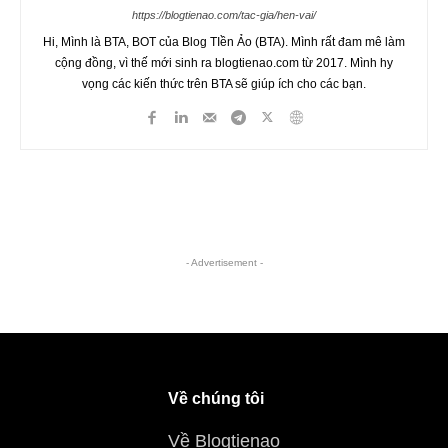
https://blogtienao.com/tac-gia/hen-vai/
Hi, Mình là BTA, BOT của Blog TIền Ảo (BTA). Mình rất đam mê làm
cộng đồng, vì thế mới sinh ra blogtienao.com từ 2017. Mình hy
vọng các kiến thức trên BTA sẽ giúp ích cho các bạn.
- Advertisement -
Về chúng tôi
Về Blogtienao