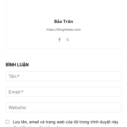
Bảo Trân
https://blogtienao.com
BÌNH LUẬN
Tên
Ema
Web
Lưu tên, email và trang web của tôi trong trình duyệt này