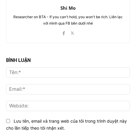
Shi Mo
Researcher on BTA - If you can't hold, you won't be rich. Liên lạc
với mình qua FB bên dưới nhé
BÌNH LUẬN
Tên
Ema
Web
Lưu tên, email và trang web của tôi trong trình duyệt này
cho lần tiếp theo tôi nhận xét.