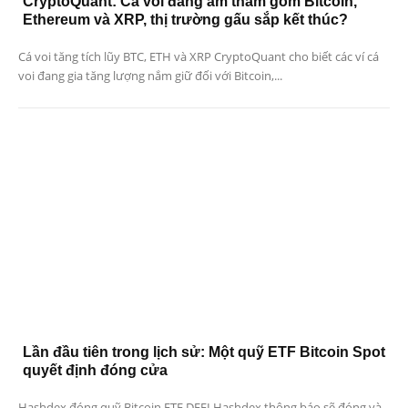
CryptoQuant: Cá voi đang âm thầm gom Bitcoin,
Ethereum và XRP, thị trường gấu sắp kết thúc?
Cá voi tăng tích lũy BTC, ETH và XRP CryptoQuant cho biết các ví cá
voi đang gia tăng lượng nắm giữ đối với Bitcoin,...
Lần đầu tiên trong lịch sử: Một quỹ ETF Bitcoin Spot
quyết định đóng cửa
Hashdex đóng quỹ Bitcoin ETF DEFI Hashdex thông báo sẽ đóng và