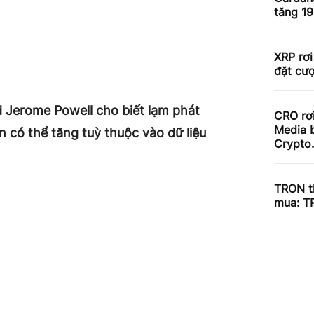
tăng 1
XRP rơi
đặt cư
d Jerome Powell cho biết lạm phát
CRO rơ
Media b
n có thể tăng tuỳ thuộc vào dữ liệu
Crypto
TRON th
mua: T