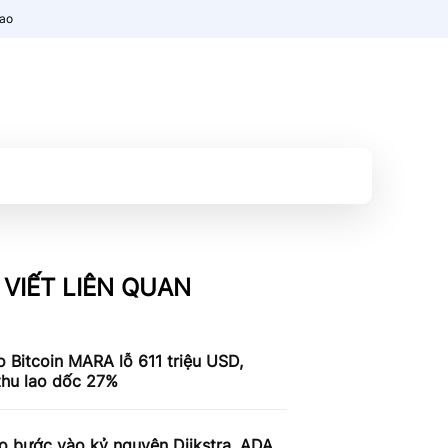
nao
 VIẾT LIÊN QUAN
 Bitcoin MARA lỗ 611 triệu USD,
thu lao dốc 27%
o bước vào kỷ nguyên Dijkstra, ADA