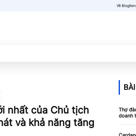
Về Blogtie
Kiến thức
More
BÀI
i nhất của Chủ tịch
Thợ đào
doanh 
hát và khả năng tăng
Cardan