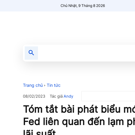
Chủ Nhật, 9 Tháng 8 2026
Tin tức
Nổi bật
Người Mới 🔥
Trang chủ
Tin tức
Tác giả
Andy
08/02/2023
Tóm tắt bài phát biểu mớ
Fed liên quan đến lạm p
lãi suất