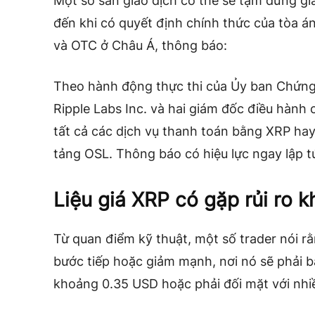
Một số sàn giao dịch có thể sẽ tạm dừng gi
đến khi có quyết định chính thức của tòa án
và OTC ở Châu Á, thông báo:
Theo hành động thực thi của Ủy ban Chứng 
Ripple Labs Inc. và hai giám đốc điều hành
tất cả các dịch vụ thanh toán bằng XRP ha
tảng OSL. Thông báo có hiệu lực ngay lập t
Liệu giá XRP có gặp rủi ro 
Từ quan điểm kỹ thuật, một số trader nói r
bước tiếp hoặc giảm mạnh, nơi nó sẽ phải b
khoảng 0.35 USD hoặc phải đối mặt với nhiề