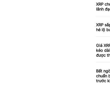
XRP chu
lãnh đạ
XRP sắp
hé lộ b
Giá XRP
kéo dài
được th
Bất ngờ
chuẩn 
trước k