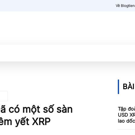
Về Blogtie
Kiến thức
More
BÀI
ã có một số sàn
Tập đoà
USD XR
iêm yết XRP
lao dố