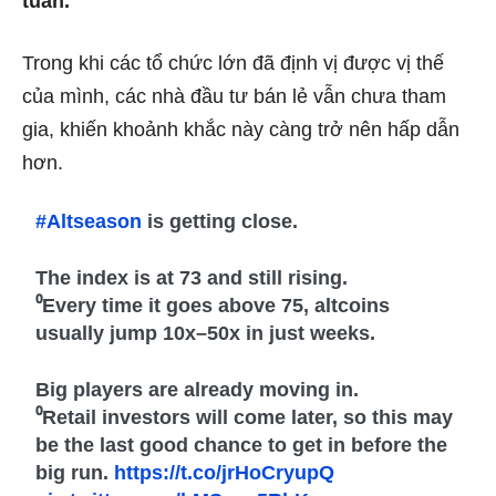
tuần
.
Trong khi các tổ chức lớn đã định vị được vị thế
của mình, các nhà đầu tư bán lẻ vẫn chưa tham
gia, khiến khoảnh khắc này càng trở nên hấp dẫn
hơn.
#Altseason
is getting close.
The index is at 73 and still rising.
⁰Every time it goes above 75, altcoins
usually jump 10x–50x in just weeks.
Big players are already moving in.
⁰Retail investors will come later, so this may
be the last good chance to get in before the
big run.
https://t.co/jrHoCryupQ