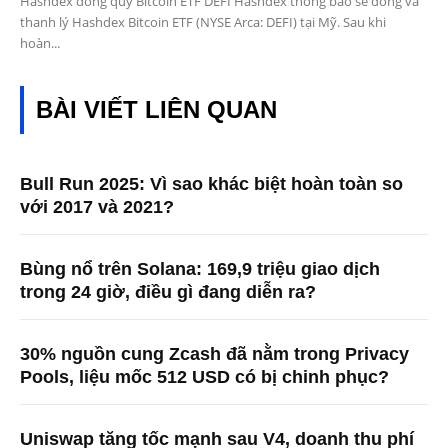
Hashdex đóng quỹ Bitcoin ETF DEFI Hashdex thông báo sẽ đóng và
thanh lý Hashdex Bitcoin ETF (NYSE Arca: DEFI) tại Mỹ. Sau khi
hoàn...
BÀI VIẾT LIÊN QUAN
Bull Run 2025: Vì sao khác biệt hoàn toàn so
với 2017 và 2021?
Bùng nổ trên Solana: 169,9 triệu giao dịch
trong 24 giờ, điều gì đang diễn ra?
30% nguồn cung Zcash đã nằm trong Privacy
Pools, liệu mốc 512 USD có bị chinh phục?
Uniswap tăng tốc mạnh sau V4, doanh thu phí