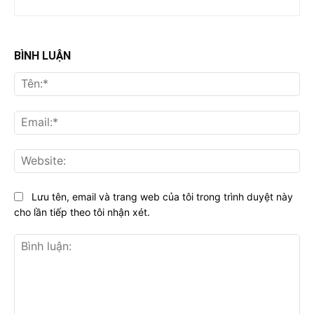
BÌNH LUẬN
Tên
Ema
Web
Lưu tên, email và trang web của tôi trong trình duyệt này
cho lần tiếp theo tôi nhận xét.