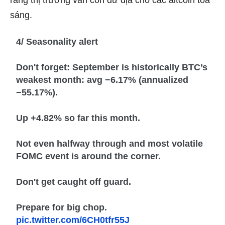
sáng.
4/ Seasonality alert
Don't forget: September is historically BTC’s
weakest month: avg −6.17% (annualized
−55.17%).
Up +4.82% so far this month.
Not even halfway through and most volatile
FOMC event is around the corner.
Don't get caught off guard.
Prepare for big chop.
pic.twitter.com/6CH0tfr55J