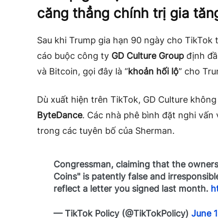
căng thẳng chính trị gia tăn
Sau khi Trump gia hạn 90 ngày cho TikTok t
cáo buộc công ty
GD Culture Group
định đầ
và Bitcoin, gọi đây là “
khoản hối lộ
” cho Tr
Dù xuất hiện trên TikTok, GD Culture không
ByteDance
. Các nhà phê bình đặt nghi vấn v
trong các tuyên bố của Sherman.
Congressman, claiming that the owners
Coins" is patently false and irresponsib
reflect a letter you signed last month.
h
— TikTok Policy (@TikTokPolicy)
June 