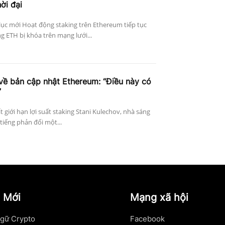
ời đại
lục mới Hoạt động staking trên Ethereum tiếp tục
 ETH bị khóa trên mạng lưới...
về bản cập nhật Ethereum: “Điều này có
”
 giới hạn lợi suất staking Stani Kulechov, nhà sáng
tiếng phản đối một...
 Mới
Mạng xã hội
gữ Crypto
Facebook