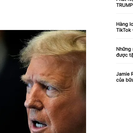
TRUMP 
Hàng lo
TikTok 
Những 
được tặ
Jamie 
của bữ