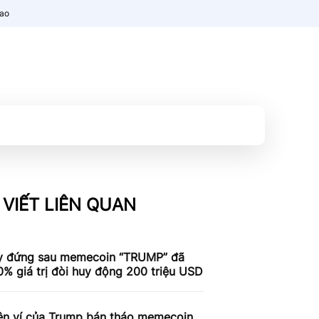
nao
 VIẾT LIÊN QUAN
y đứng sau memecoin “TRUMP” đã
% giá trị đòi huy động 200 triệu USD
iện ví của Trump bán tháo memecoin