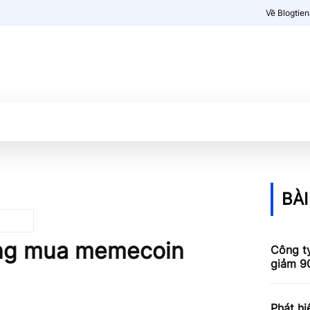
Về Blogtie
Kiến thức
More
BÀI
ừng mua memecoin
Công t
giảm 90
Phát h