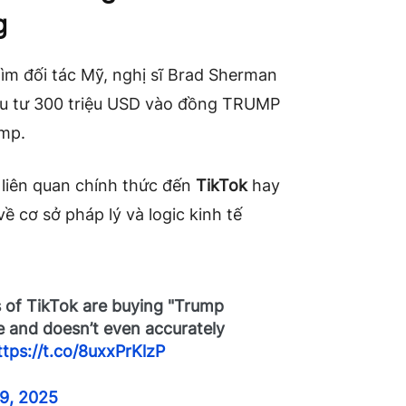
g
ìm đối tác Mỹ, nghị sĩ Brad Sherman
u tư 300 triệu USD vào đồng TRUMP
ump.
 liên quan chính thức đến
TikTok
hay
ề cơ sở pháp lý và logic kinh tế
 of TikTok are buying "Trump
le and doesn’t even accurately
ttps://t.co/8uxxPrKlzP
19, 2025