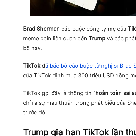
Brad Sherman
cáo buộc công ty mẹ của
Ti
meme coin liên quan đến
Trump
và các phát
bố này.
TikTok
đ
ã bác bỏ cáo buộc từ nghị sĩ Brad
của TikTok định mua 300 triệu USD đồng 
TikTok gọi đây là thông tin “
hoàn toàn sai s
chỉ ra sự mâu thuẫn trong phát biểu của Sh
trước đó.
Trump gia hạn TikTok lần th