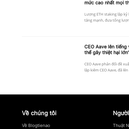
mức cao nhất mọi th
Lượng ETH staking lập kỷ 
tăng mạnh, đưa tổng lượng
CEO Aave lên tiếng 
thể gây thiệt hại lớn
CEO Aave phản đối đề xuất
lập kiêm CEO Aave, đã lên 
Về chúng tôi
Người
Về Blogtienao
Thuật N