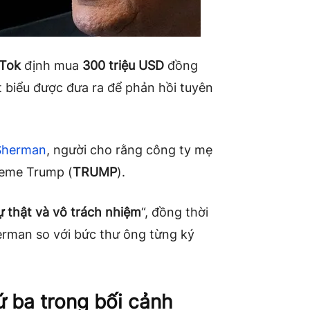
kTok
định mua
300 triệu USD
đồng
 biểu được đưa ra để phản hồi tuyên
 Sherman
, người cho rằng công ty mẹ
meme Trump (
TRUMP
).
ự thật và vô trách nhiệm
“, đồng thời
erman so với bức thư ông từng ký
ứ ba trong bối cảnh