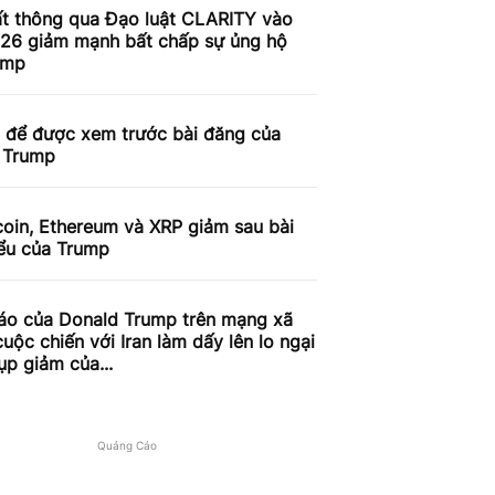
ất thông qua Đạo luật CLARITY vào
26 giảm mạnh bất chấp sự ủng hộ
ump
n để được xem trước bài đăng của
 Trump
coin, Ethereum và XRP giảm sau bài
iểu của Trump
áo của Donald Trump trên mạng xã
cuộc chiến với Iran làm dấy lên lo ngại
ụp giảm của...
Quảng Cáo