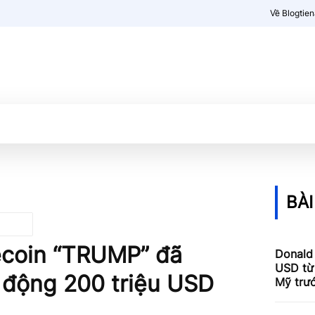
Về Blogtie
Kiến thức
More
BÀI
coin “TRUMP” đã
Donald
USD từ 
y động 200 triệu USD
Mỹ trư