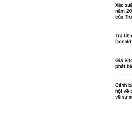
Xác su
năm 20
của Tr
Trả tiề
Donald
Giá Bit
phát b
Cảnh b
hội về 
về sự s