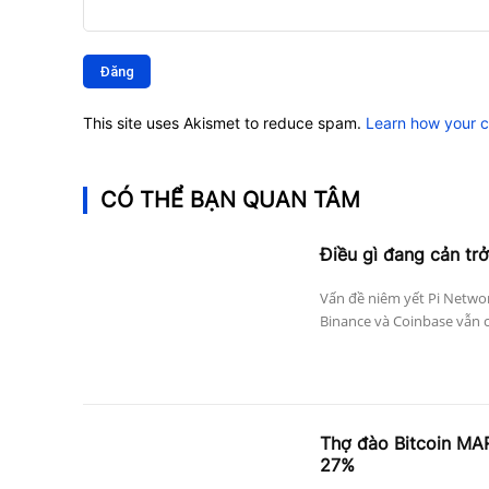
Bình
luận:
This site uses Akismet to reduce spam.
Learn how your 
CÓ THỂ BẠN QUAN TÂM
Điều gì đang cản trở
Vấn đề niêm yết Pi Networ
Binance và Coinbase vẫn c
Thợ đào Bitcoin MAR
27%