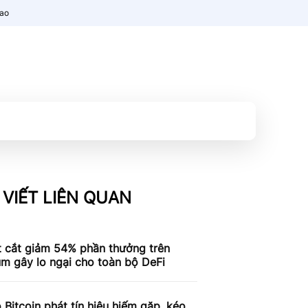
nao
 VIẾT LIÊN QUAN
t cắt giảm 54% phần thưởng trên
m gây lo ngại cho toàn bộ DeFi
 Bitcoin phát tín hiệu hiếm gặp, kéo