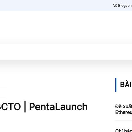
Về Blogtie
Kiến thức
More
BÀI
BCTO | PentaLaunch
Đề xuấ
Ethereu
Chỉ báo