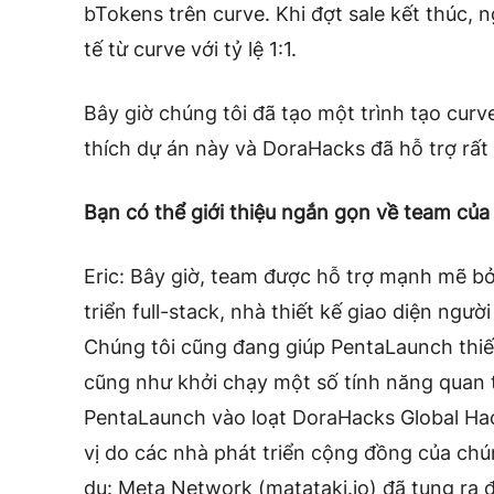
bTokens trên curve. Khi đợt sale kết thúc, 
tế từ curve với tỷ lệ 1:1.
Bây giờ chúng tôi đã tạo một trình tạo curv
thích dự án này và DoraHacks đã hỗ trợ rất 
Bạn có thể giới thiệu ngắn gọn về team củ
Eric: Bây giờ, team được hỗ trợ mạnh mẽ bở
triển full-stack, nhà thiết kế giao diện người
Chúng tôi cũng đang giúp PentaLaunch thiết 
cũng như khởi chạy một số tính năng quan 
PentaLaunch vào loạt DoraHacks Global Hac
vị do các nhà phát triển cộng đồng của chú
dụ: Meta Network (matataki.io) đã tung ra 