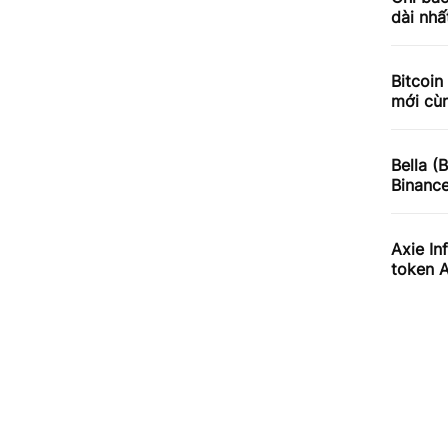
dài nhấ
Bitcoin
mới cùn
Bella (
Binanc
Axie In
token 