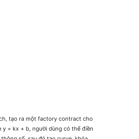
ích, tạo ra một factory contract cho
e y = kx + b, người dùng có thể điền
c thông số, sau đó tạo curve, khóa