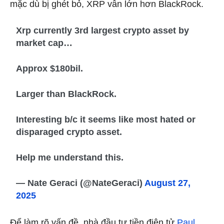
mặc dù bị ghét bỏ, XRP vẫn lớn hơn BlackRock.
Xrp currently 3rd largest crypto asset by
market cap…
Approx $180bil.
Larger than BlackRock.
Interesting b/c it seems like most hated or
disparaged crypto asset.
Help me understand this.
— Nate Geraci (@NateGeraci)
August 27,
2025
Để làm rõ vấn đề, nhà đầu tư tiền điện tử
Paul