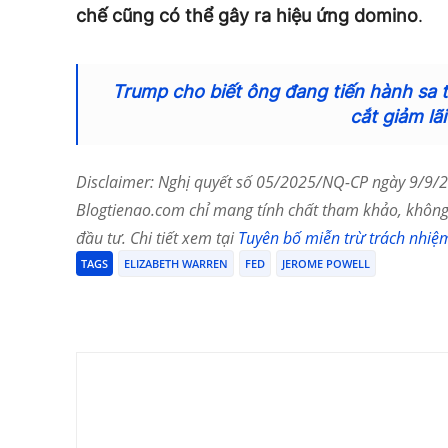
chế cũng có thể gây ra hiệu ứng domino
.
Trump cho biết ông đang tiến hành sa th
cắt giảm lãi
Disclaimer: Nghị quyết số 05/2025/NQ-CP ngày 9/9/20
Blogtienao.com chỉ mang tính chất tham khảo, không 
đầu tư. Chi tiết xem tại
Tuyên bố miễn trừ trách nhiệ
TAGS
ELIZABETH WARREN
FED
JEROME POWELL
Chia Sẻ