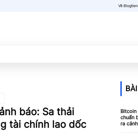
Về Blogtie
Kiến thức
More
BÀI
ảnh báo: Sa thải
Bitcoin
chuẩn b
g tài chính lao dốc
ra cản