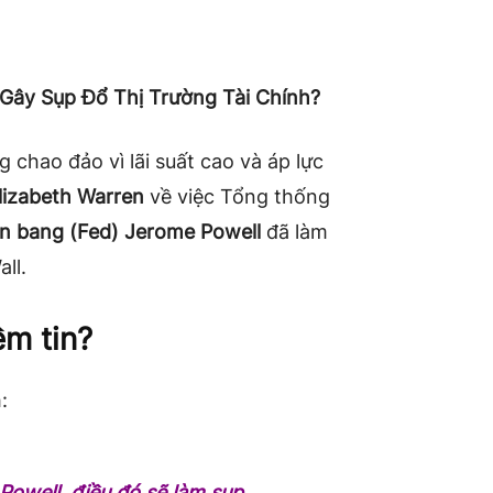
 Gây Sụp Đổ Thị Trường Tài Chính?
 chao đảo vì lãi suất cao và áp lực
lizabeth Warren
về việc Tổng thống
iên bang (Fed) Jerome Powell
đã làm
ll.
ềm tin?
:
Powell, điều đó sẽ làm sụp