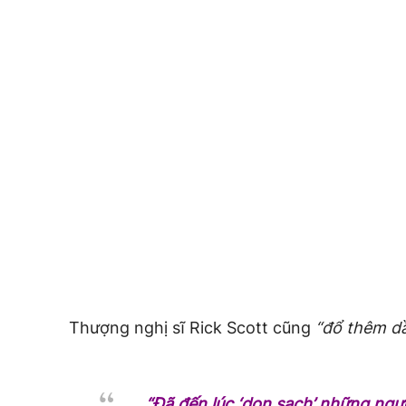
Thượng nghị sĩ Rick Scott cũng
“đổ thêm dầ
“Đã đến lúc ‘dọn sạch’ những ngư