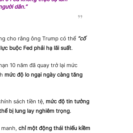
 người dân.”
ng cho rằng ông Trump có thể
“cố
lực buộc Fed phải hạ lãi suất
.
ỳ hạn 10 năm đã quay trở lại mức
nh
mức độ lo ngại ngày càng tăng
hính sách tiền tệ,
mức độ tin tưởng
hể bị lung lay nghiêm trọng
.
g manh,
chỉ một động thái thiếu kiềm