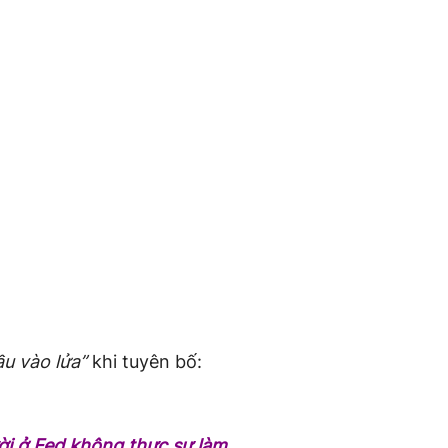
u vào lửa”
khi tuyên bố:
ời ở Fed không thực sự làm