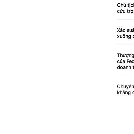
Chủ tịc
cứu trợ
Xác suấ
xuống d
Thượng 
của Fed
doanh t
Chuyên 
khẳng đ