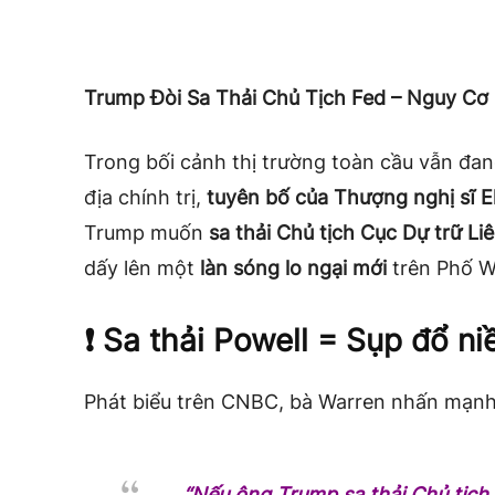
Trump Đòi Sa Thải Chủ Tịch Fed – Nguy Cơ
Trong bối cảnh thị trường toàn cầu vẫn đang
địa chính trị,
tuyên bố của Thượng nghị sĩ E
Trump muốn
sa thải Chủ tịch Cục Dự trữ L
dấy lên một
làn sóng lo ngại mới
trên Phố Wa
❗ Sa thải Powell = Sụp đổ ni
Phát biểu trên CNBC, bà Warren nhấn mạnh
“Nếu ông Trump sa thải Chủ tịch 