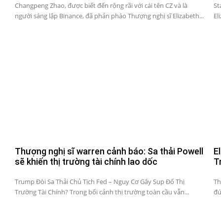
Changpeng Zhao, được biết đến rộng rãi với cái tên CZ và là
St
người sáng lập Binance, đã phản pháo Thượng nghị sĩ Elizabeth...
El
Thượng nghị sĩ warren cảnh báo: Sa thải Powell
E
sẽ khiến thị trường tài chính lao dốc
T
Trump Đòi Sa Thải Chủ Tịch Fed – Nguy Cơ Gây Sụp Đổ Thị
Th
Trường Tài Chính? Trong bối cảnh thị trường toàn cầu vẫn...
đứ