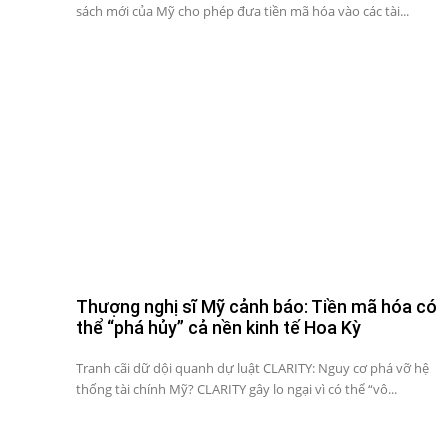
sách mới của Mỹ cho phép đưa tiền mã hóa vào các tài...
Thượng nghị sĩ Mỹ cảnh báo: Tiền mã hóa có
thể “phá hủy” cả nền kinh tế Hoa Kỳ
Tranh cãi dữ dội quanh dự luật CLARITY: Nguy cơ phá vỡ hệ
thống tài chính Mỹ? CLARITY gây lo ngại vì có thể “vô...