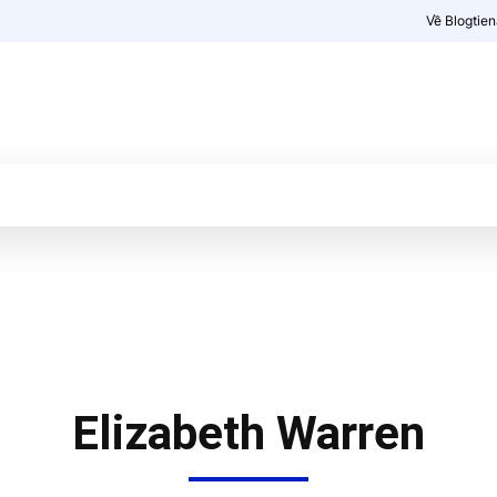
Về Blogtie
Kiến thức
More
Elizabeth Warren