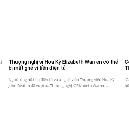
i
Thượng nghị sĩ Hoa Kỳ Elizabeth Warren có thể
C
bị mất ghế vì tiền điện tử
T
Người ủng hộ tiền điện tử và ứng cử viên Thượng viện Hoa Kỳ
Cá
John Deaton đã vượt xa Thượng nghị sĩ Elizabeth Warren...
hồ