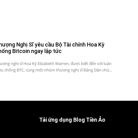
hượng Nghị Sĩ yêu cầu Bộ Tài chính Hoa Kỳ
hống Bitcoin ngay lập tức
ượng nghị sĩ Hoa Kỳ Elizabeth Warren, được biết đến với luận
ệu chống BTC, cùng một nhóm thượng nghị sĩ Đảng Dân chủ...
Tải ứng dụng Blog Tiền Ảo