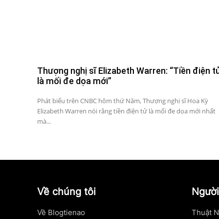
Thượng nghị sĩ Elizabeth Warren: “Tiền điện t
là mối đe dọa mới”
Phát biểu trên CNBC hôm thứ Năm, Thượng nghị sĩ Hoa Kỳ
Elizabeth Warren nói rằng tiền điện tử là mối đe dọa mới nhất
mà...
Về chúng tôi
Người
Về Blogtienao
Thuật N