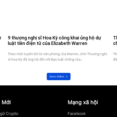
ử
9 thượng nghị sĩ Hoa Kỳ công khai ủng hộ dự
T
luật tiền điện tử của Elizabeth Warren
c
Theo một tuyên bố từ văn phòng của Warren, chín Thượng nghị
Th
sĩ Hoa Kỳ đã ủng hộ đối với Đạo luật chống rửa...
đi
Xem thêm
 Mới
Mạng xã hội
gữ Crypto
Facebook