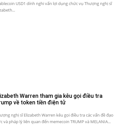
ablecoin USD1 dính nghi vấn lợi dụng chức vụ Thượng nghị sĩ
izabeth...
lizabeth Warren tham gia kêu gọi điều tra
rump về token tiền điện tử
ượng nghị sĩ Elizabeth Warren kêu gọi điều tra các vấn đề đạo
c và pháp lý liên quan đến memecoin TRUMP và MELANIA...