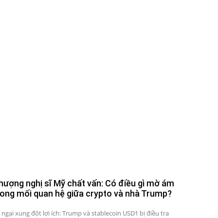
hượng nghị sĩ Mỹ chất vấn: Có điều gì mờ ám
rong mối quan hệ giữa crypto và nhà Trump?
 ngại xung đột lợi ích: Trump và stablecoin USD1 bị điều tra