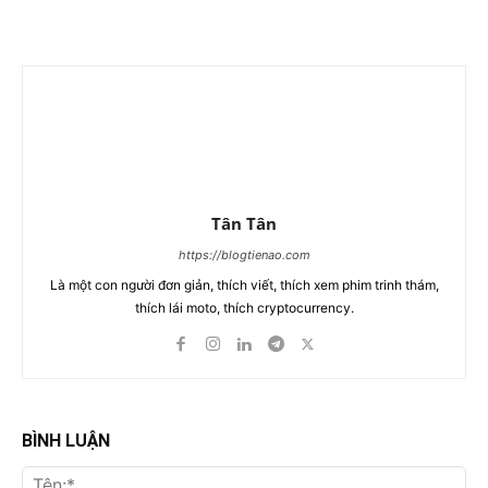
Tân Tân
https://blogtienao.com
Là một con người đơn giản, thích viết, thích xem phim trinh thám,
thích lái moto, thích cryptocurrency.
BÌNH LUẬN
Tên