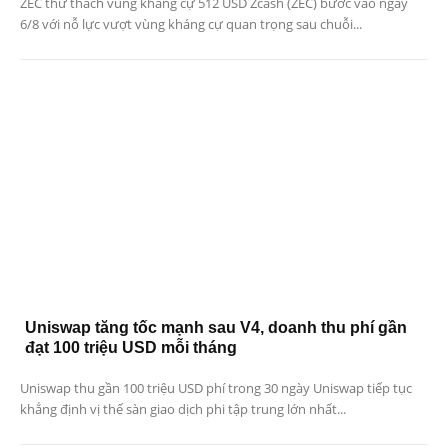
ZEC thử thách vùng kháng cự 512 USD Zcash (ZEC) bước vào ngày
6/8 với nỗ lực vượt vùng kháng cự quan trọng sau chuỗi...
Uniswap tăng tốc mạnh sau V4, doanh thu phí gần
đạt 100 triệu USD mỗi tháng
Uniswap thu gần 100 triệu USD phí trong 30 ngày Uniswap tiếp tục
khẳng định vị thế sàn giao dịch phi tập trung lớn nhất...