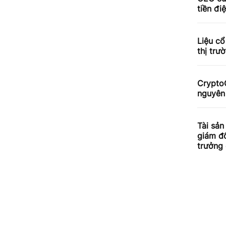
tiền đi
Liệu cổ
thị trư
CryptoQ
nguyên
Tài sản
giám đố
trưởng 