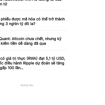
ện tử
 phiếu được mã hóa có thể trở thành
ờng 3 nghìn tỷ đô la?
uant: Altcoin chưa chết, nhưng kỷ
 kiếm tiền dễ dàng đã qua
 có giá trị thực (RWA) đạt 5,1 tỷ USD,
c điều hành Ripple dự đoán sẽ tăng
gấp 100 lần...
Quảng Cáo