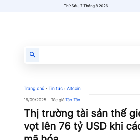
Thứ Sáu, 7 Tháng 8 2026
Tin tức
Nổi bật
Người Mới 🔥
Trang chủ
Tin tức
Altcoin
Tác giả
Tân Tân
16/09/2025
Thị trường tài sản thế g
vọt lên 76 tỷ USD khi c
mã hóa