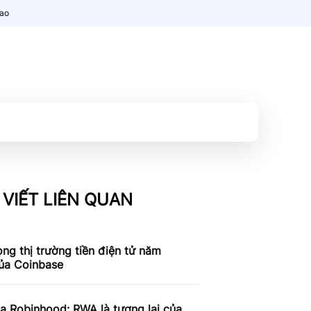
nao
 VIẾT LIÊN QUAN
ọng thị trường tiền điện tử năm
ủa Coinbase
a Robinhood: RWA là tương lai của