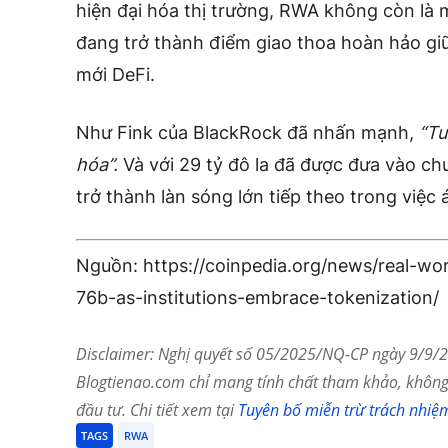
hiện đại hóa thị trường, RWA không còn là
đang trở thành điểm giao thoa hoàn hảo giữ
mới DeFi.
Như Fink của BlackRock đã nhấn mạnh,
“Tư
hóa”.
Và với 29 tỷ đô la đã được đưa vào c
trở thành làn sóng lớn tiếp theo trong việc 
Nguồn: https://coinpedia.org/news/real-wo
76b-as-institutions-embrace-tokenization/
Disclaimer: Nghị quyết số 05/2025/NQ-CP ngày 9/9/20
Blogtienao.com chỉ mang tính chất tham khảo, không 
đầu tư. Chi tiết xem tại
Tuyên bố miễn trừ trách nhiệ
TAGS
RWA