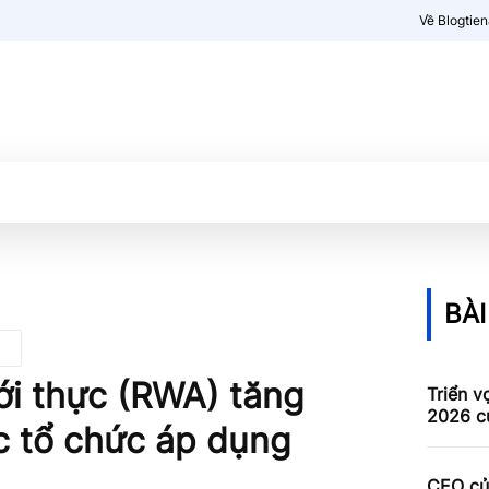
Về Blogtie
Kiến thức
More
BÀI
iới thực (RWA) tăng
Triển v
2026 c
ác tổ chức áp dụng
CEO củ