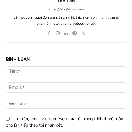
Tân Tân
https://blogtienao.com
Là một con người đơn giản, thích viết, thích xem phim trinh thám,
thích lái moto, thích cryptocurrency.
BÌNH LUẬN
Tên
Ema
Web
Lưu tên, email và trang web của tôi trong trình duyệt này
cho lần tiếp theo tôi nhận xét.