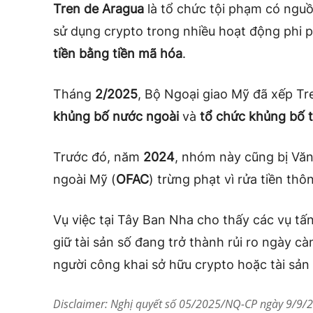
Tren de Aragua
là tổ chức tội phạm có nguồ
sử dụng crypto trong nhiều hoạt động phi
tiền bằng tiền mã hóa
.
Tháng
2/2025
, Bộ Ngoại giao Mỹ đã xếp T
khủng bố nước ngoài
và
tổ chức khủng bố t
Trước đó, năm
2024
, nhóm này cũng bị Vă
ngoài Mỹ (
OFAC
) trừng phạt vì rửa tiền thô
Vụ việc tại Tây Ban Nha cho thấy các vụ t
giữ tài sản số đang trở thành rủi ro ngày c
người công khai sở hữu crypto hoặc tài sản g
Disclaimer: Nghị quyết số 05/2025/NQ-CP ngày 9/9/20