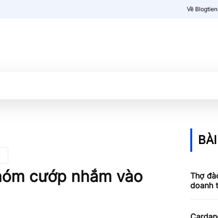
Về Blogtie
Kiến thức
More
BÀI
nhóm cướp nhắm vào
Thợ đào
doanh 
Cardan