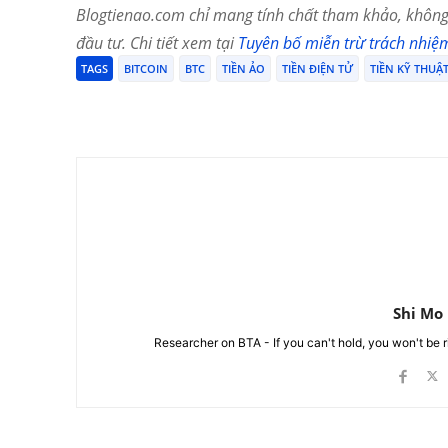
Blogtienao.com chỉ mang tính chất tham khảo, không 
đầu tư. Chi tiết xem tại
Tuyên bố miễn trừ trách nhiệ
TAGS
BITCOIN
BTC
TIỀN ẢO
TIỀN ĐIỆN TỬ
TIỀN KỸ THUẬ
Chia Sẻ
Shi Mo
Researcher on BTA - If you can't hold, you won't be 