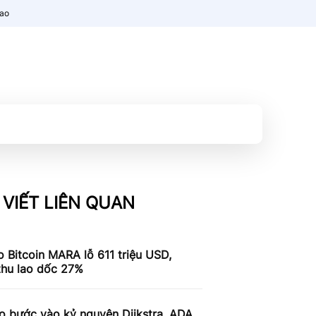
nao
 VIẾT LIÊN QUAN
 Bitcoin MARA lỗ 611 triệu USD,
thu lao dốc 27%
o bước vào kỷ nguyên Dijkstra, ADA