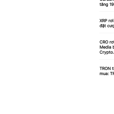
tăng 1
XRP rơi
đặt cư
CRO rơ
Media b
Crypto
TRON th
mua: T