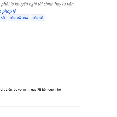
phải là khuyến nghị tài chính hay tư vấn
m pháp lý
.
T SỐ
TIỀN MÃ HÓA
TIỀN SỐ
rich. Liên lạc với mình qua FB bên dưới nhé