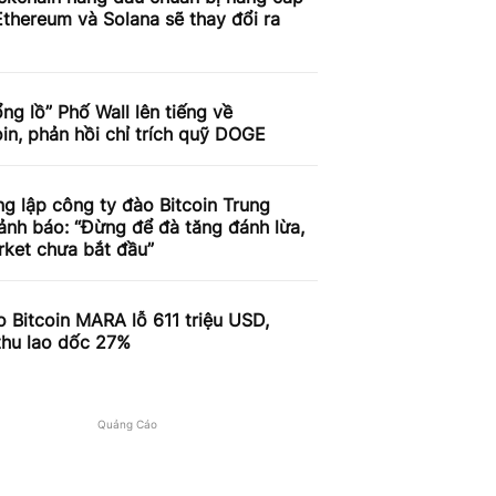
thereum và Solana sẽ thay đổi ra
ng lồ” Phố Wall lên tiếng về
n, phản hồi chỉ trích quỹ DOGE
g lập công ty đào Bitcoin Trung
nh báo: “Đừng để đà tăng đánh lừa,
rket chưa bắt đầu”
 Bitcoin MARA lỗ 611 triệu USD,
thu lao dốc 27%
Quảng Cáo