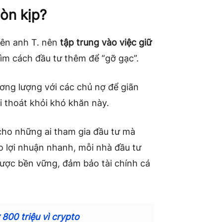
còn kịp?
yên anh T. nên
tập trung vào việc giữ
 tìm cách đầu tư thêm để “gỡ gạc”.
hương lượng với các chủ nợ để giãn
ối thoát khỏi khó khăn này.
 cho những ai tham gia đầu tư mà
eo lợi nhuận nhanh, mỗi nhà đầu tư
lược bền vững, đảm bảo tài chính cá
800 triệu vì crypto