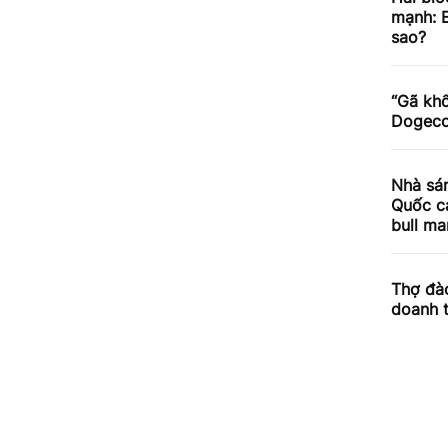
mạnh: E
sao?
“Gã khổ
Dogecoi
Nhà sán
Quốc cả
bull ma
Thợ đào
doanh 