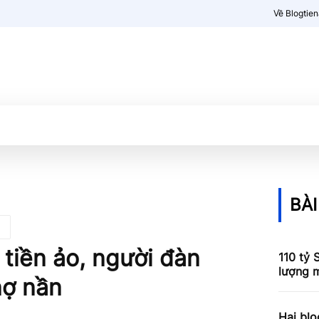
Về Blogtie
Kiến thức
More
BÀI
tiền ảo, người đàn
110 tỷ 
lượng m
nợ nần
Hai blo