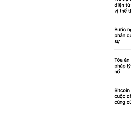
điện tử
vị thế t
Bước n
phán qu
sự
Tòa án
pháp lý
nổ
Bitcoi
cuộc đ
cùng cú