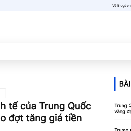
Về Blogtie
Kiến thức
More
BÀI
inh tế của Trung Quốc
Trung Q
vàng đ
o đợt tăng giá tiền
Trump n