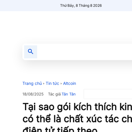
Thứ Bảy, 8 Tháng 8 2026
Tin tức
Nổi bật
Người Mới 🔥
Trang chủ
Tin tức
Altcoin
Tác giả
Tân Tân
18/08/2025
Tại sao gói kích thích k
có thể là chất xúc tác ch
điện tử tiếp theo