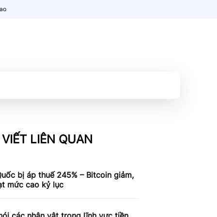
nao
 VIẾT LIÊN QUAN
uốc bị áp thuế 245% – Bitcoin giảm,
ạt mức cao kỷ lục
ói các nhân vật trong lĩnh vực tiền