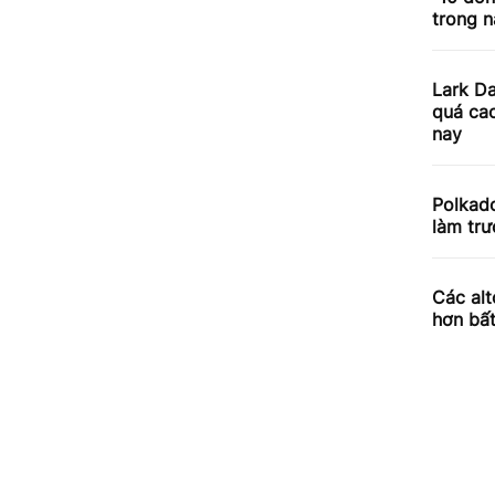
trong 
Lark Da
quá cao
nay
Polkad
làm tr
Các alt
hơn bất