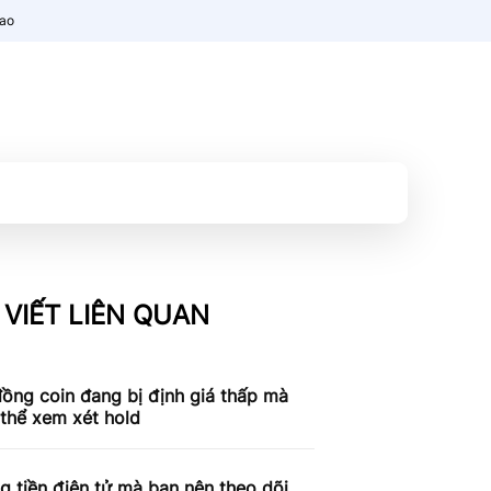
nao
 VIẾT LIÊN QUAN
ồng coin đang bị định giá thấp mà
thể xem xét hold
g tiền điện tử mà bạn nên theo dõi