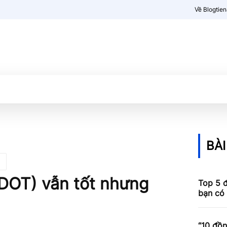
Về Blogtie
Kiến thức
More
BÀI
(DOT) vẫn tốt nhưng
Top 5 đ
bạn có 
“10 đồn