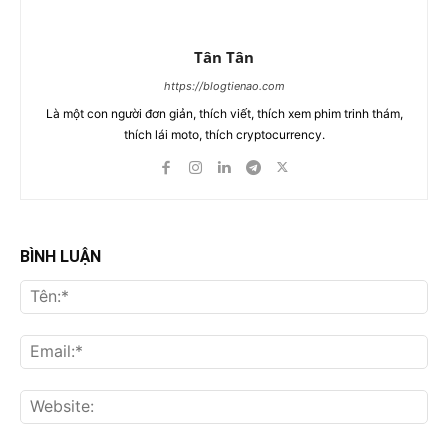
Tân Tân
https://blogtienao.com
Là một con người đơn giản, thích viết, thích xem phim trinh thám,
thích lái moto, thích cryptocurrency.
BÌNH LUẬN
Tên
Ema
Web