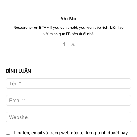
Shi Mo
Researcher on BTA - If you can't hold, you won't be rich. Liên lạc
với mình qua FB bên dưới nhé
BÌNH LUẬN
Tên
Ema
Web
Lưu tên, email và trang web của tôi trong trình duyệt này