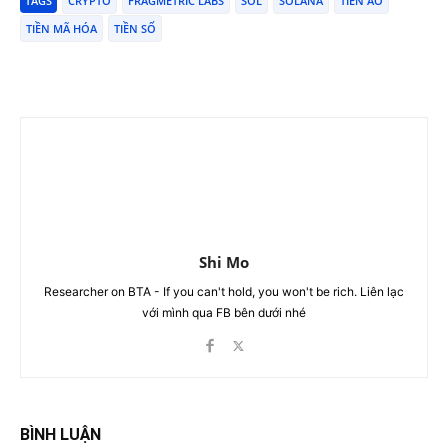
TAGS
CRYPTO
FRAGMETRIC LABS
SOL
SOLANA
TIỀN ẢO
TIỀN MÃ HÓA
TIỀN SỐ
Shi Mo
Researcher on BTA - If you can't hold, you won't be rich. Liên lạc
với mình qua FB bên dưới nhé
BÌNH LUẬN