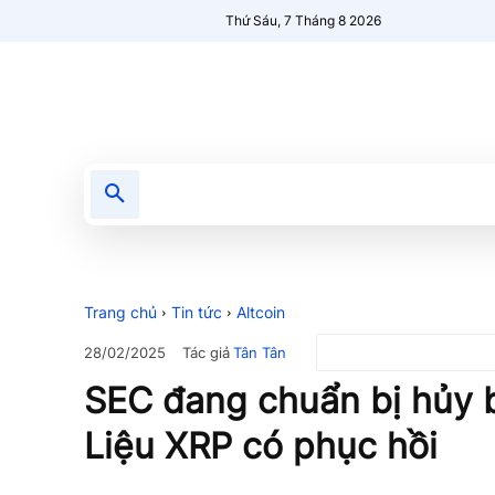
Thứ Sáu, 7 Tháng 8 2026
Tin tức
Nổi bật
Người Mới 🔥
Trang chủ
Tin tức
Altcoin
Tác giả
Tân Tân
28/02/2025
SEC đang chuẩn bị hủy b
Liệu XRP có phục hồi