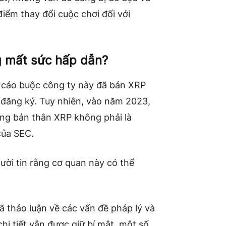
 điểm thay đổi cuộc chơi đối với
g mất sức hấp dẫn?
 cáo buộc công ty này đã bán XRP
đăng ký. Tuy nhiên, vào năm 2023,
ng bản thân XRP không phải là
của SEC.
ười tin rằng cơ quan này có thể
 thảo luận về các vấn đề pháp lý và
hi tiết vẫn được giữ bí mật, một số