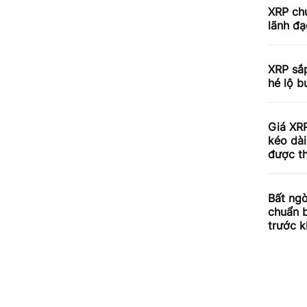
XRP chu
lãnh đạ
XRP sắp
hé lộ b
Giá XRP
kéo dài
được th
Bất ngờ
chuẩn 
trước k