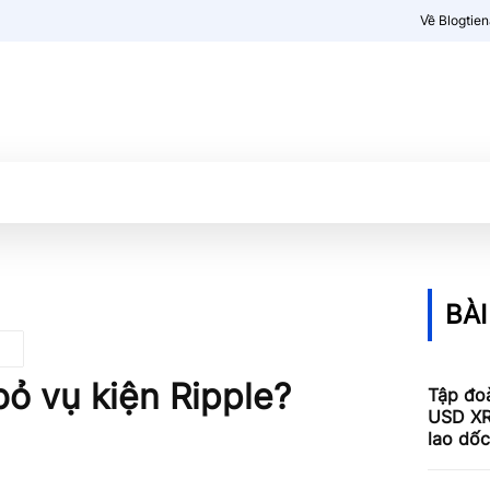
Về Blogtie
Kiến thức
More
BÀI
ỏ vụ kiện Ripple?
Tập đoà
USD XR
lao dố