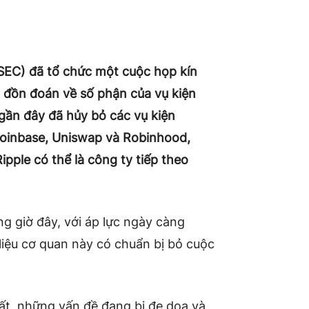
SEC) đã tổ chức một cuộc họp kín
 đồn đoán về số phận của vụ kiện
C gần đây đã hủy bỏ các vụ kiện
 Coinbase, Uniswap và Robinhood,
ipple có thể là công ty tiếp theo
g giờ đây, với áp lực ngày càng
liệu cơ quan này có chuẩn bị bỏ cuộc
ất, những vấn đề đang bị đe dọa và