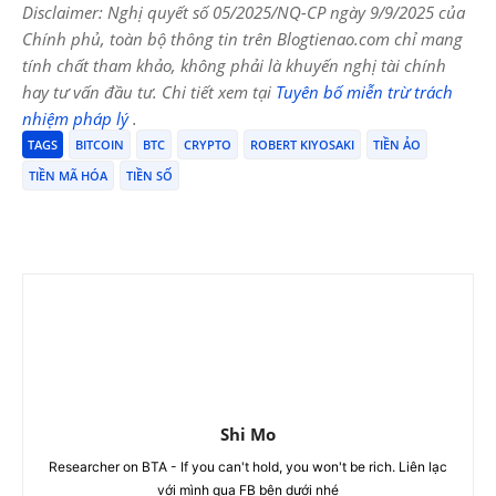
Disclaimer: Nghị quyết số 05/2025/NQ-CP ngày 9/9/2025 của
Chính phủ, toàn bộ thông tin trên Blogtienao.com chỉ mang
tính chất tham khảo, không phải là khuyến nghị tài chính
hay tư vấn đầu tư. Chi tiết xem tại
Tuyên bố miễn trừ trách
nhiệm pháp lý
.
TAGS
BITCOIN
BTC
CRYPTO
ROBERT KIYOSAKI
TIỀN ẢO
TIỀN MÃ HÓA
TIỀN SỐ
Shi Mo
Researcher on BTA - If you can't hold, you won't be rich. Liên lạc
với mình qua FB bên dưới nhé