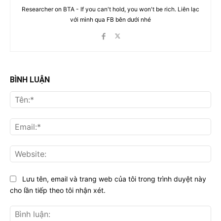
Researcher on BTA - If you can't hold, you won't be rich. Liên lạc
với mình qua FB bên dưới nhé
BÌNH LUẬN
Tên
Ema
Web
Lưu tên, email và trang web của tôi trong trình duyệt này
cho lần tiếp theo tôi nhận xét.