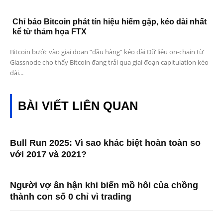
Chỉ báo Bitcoin phát tín hiệu hiếm gặp, kéo dài nhất
kể từ thảm họa FTX
Bitcoin bước vào giai đoạn “đầu hàng” kéo dài Dữ liệu on-chain từ
Glassnode cho thấy Bitcoin đang trải qua giai đoạn capitulation kéo
dài...
BÀI VIẾT LIÊN QUAN
Bull Run 2025: Vì sao khác biệt hoàn toàn so
với 2017 và 2021?
Người vợ ân hận khi biến mồ hôi của chồng
thành con số 0 chỉ vì trading