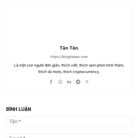
Tân Tân
https://blogtienao.com
Là một con người đơn giản, thích viết, thích xem phim trinh thám,
thích lái moto, thích cryptocurrency.
BÌNH LUẬN
Tên
Ema