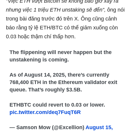
“Việc ETH vượt Bitcoin sẽ không bao giờ xảy ra
nhưng việc 1 triệu ETH unstaking sẽ đến”,
ông nói
trong bài đăng trước đó trên X. Ông cũng
cảnh
báo
rằng tỷ lệ ETH/BTC có thể giảm xuống còn
0.03 hoặc thậm chí thấp hơn.
The flippening will never happen but the
unstakening is coming.
As of August 14, 2025, there’s currently
768,400 ETH in the Ethereum validator exit
queue. That’s roughly $3.5B.
ETHBTC could revert to 0.03 or lower.
pic.twitter.com/deq7FuqT6R
— Samson Mow (@Excellion)
August 15,