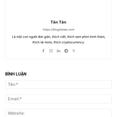
Tân Tân
https://blogtienao.com
Là một con người đơn giản, thích viết, thích xem phim trinh thám,
thích lái moto, thích cryptocurrency.
BÌNH LUẬN
Tên
Ema
Web