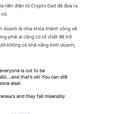
gia tiền điện tử Crypto Dad đã đưa ra
 có.
nh doanh là chìa khóa thành công về
ông phải ai cũng có tố chất để trở
ời không có khả năng kinh doanh,
 everyone is cut to be
ild….and that’s ok! You can still
eone else!
eneurs and they fail miserably