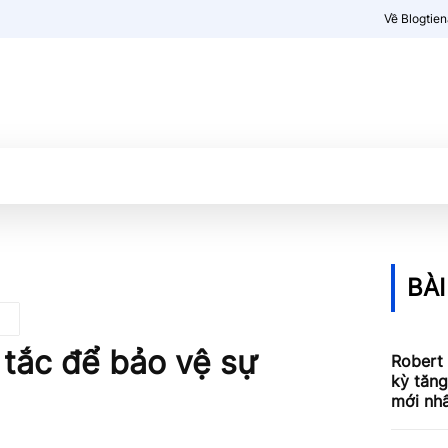
Về Blogtie
Kiến thức
More
BÀI
 tắc để bảo vệ sự
Robert 
kỳ tăn
mới nh