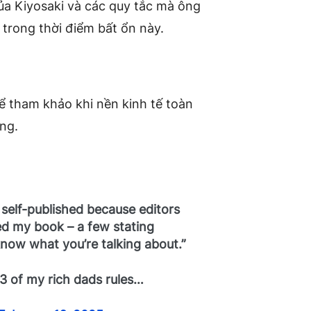
ủa Kiyosaki và các quy tắc mà ông
 trong thời điểm bất ổn này.
ể tham khảo khi nền kinh tế toàn
ăng.
elf-published because editors
ed my book – a few stating
now what you’re talking about.”
3 of my rich dads rules…