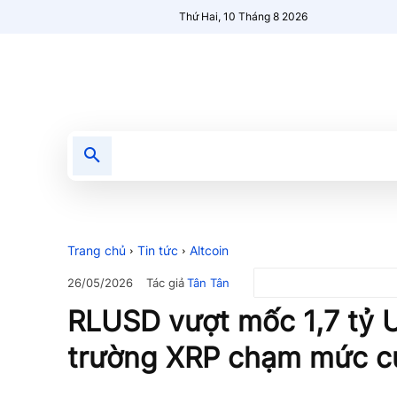
Thứ Hai, 10 Tháng 8 2026
Tin tức
Nổi bật
Người Mới 🔥
Trang chủ
Tin tức
Altcoin
Tác giả
Tân Tân
26/05/2026
RLUSD vượt mốc 1,7 tỷ U
trường XRP chạm mức cự