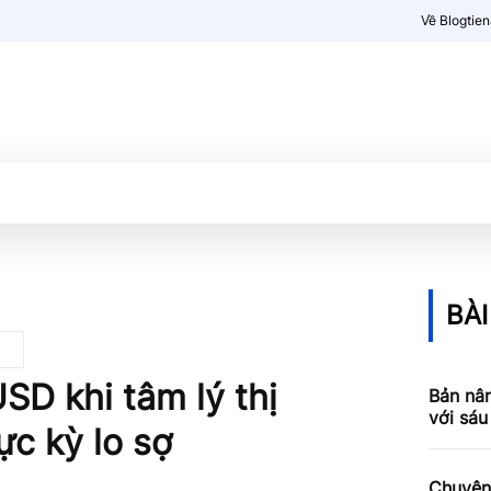
Về Blogtie
Kiến thức
More
BÀI
SD khi tâm lý thị
Bản nâ
với sáu
c kỳ lo sợ
Chuyên