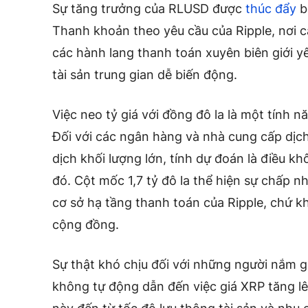
Sự tăng trưởng của RLUSD được
thúc đẩy
b
Thanh khoản theo yêu cầu của Ripple, nơi c
các hành lang thanh toán xuyên biên giới yê
tài sản trung gian dễ biến động.
Việc neo tỷ giá với đồng đô la là một tính 
Đối với các ngân hàng và nhà cung cấp dịch
dịch khối lượng lớn, tính dự đoán là điều k
đó. Cột mốc 1,7 tỷ đô la thể hiện sự chấp n
cơ sở hạ tầng thanh toán của Ripple, chứ kh
cộng đồng.
Sự thật khó chịu đối với những người nắm g
không tự động dẫn đến việc giá XRP tăng lê