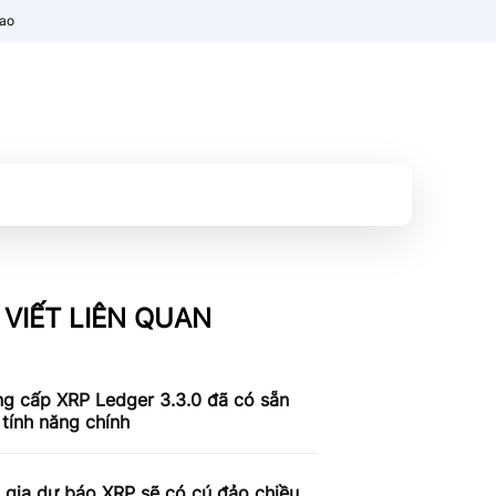
nao
 VIẾT LIÊN QUAN
ng cấp XRP Ledger 3.3.0 đã có sẵn
 tính năng chính
 gia dự báo XRP sẽ có cú đảo chiều