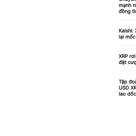
mạnh nh
đồng tì
Kalshi:
lại mốc
XRP rơi
đặt cư
Tập đoà
USD XR
lao dố