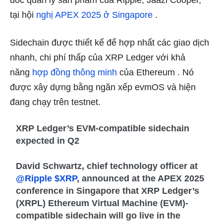
đốc quản lý sản phẩm của Ripple, Jaazi Cooper,
tại hội
nghị APEX 2025 ở Singapore
.
Sidechain được thiết kế để hợp nhất các giao dịch
nhanh, chi phí thấp của XRP Ledger với khả
năng
hợp đồng thông minh
của Ethereum . Nó
được xây dựng bằng ngăn xếp evmOS và hiện
đang chạy trên testnet.
XRP Ledger’s EVM-compatible sidechain
expected in Q2
David Schwartz, chief technology officer at
@Ripple
$XRP
, announced at the APEX 2025
conference in Singapore that XRP Ledger’s
(XRPL) Ethereum Virtual Machine (EVM)-
compatible sidechain will go live in the