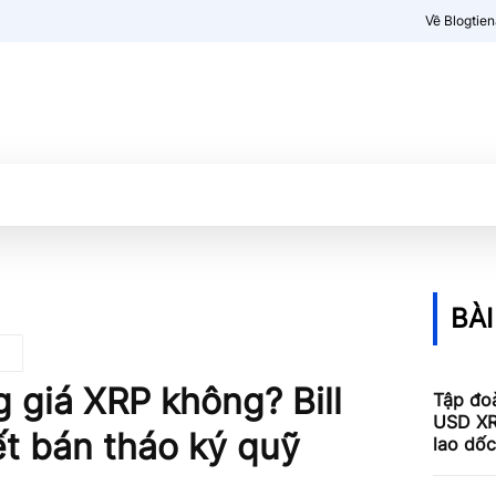
Về Blogtie
Kiến thức
More
BÀI
 giá XRP không? Bill
Tập đoà
USD XR
t bán tháo ký quỹ
lao dố