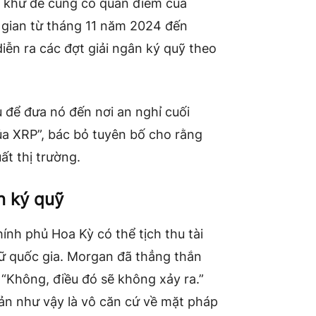
 khứ để củng cố quan điểm của
 gian từ tháng 11 năm 2024 đến
ễn ra các đợt giải ngân ký quỹ theo
 để đưa nó đến nơi an nghỉ cuối
ủa XRP”, bác bỏ tuyên bố cho rằng
ất thị trường.
ản ký quỹ
ính phủ Hoa Kỳ có thể tịch thu tài
trữ quốc gia. Morgan đã thẳng thắn
“Không, điều đó sẽ không xảy ra.”
ản như vậy là vô căn cứ về mặt pháp