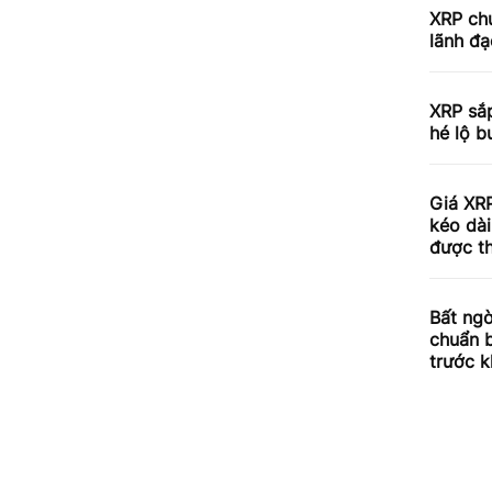
XRP chu
lãnh đạ
XRP sắp
hé lộ b
Giá XRP
kéo dài
được th
Bất ngờ
chuẩn 
trước k