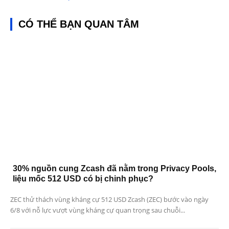
CÓ THỂ BẠN QUAN TÂM
30% nguồn cung Zcash đã nằm trong Privacy Pools,
liệu mốc 512 USD có bị chinh phục?
ZEC thử thách vùng kháng cự 512 USD Zcash (ZEC) bước vào ngày
6/8 với nỗ lực vượt vùng kháng cự quan trọng sau chuỗi...