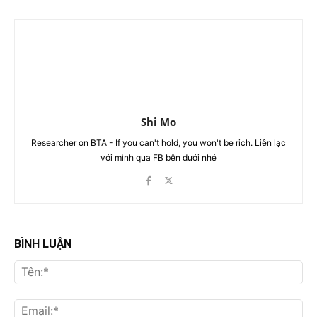
Shi Mo
Researcher on BTA - If you can't hold, you won't be rich. Liên lạc
với mình qua FB bên dưới nhé
BÌNH LUẬN
Tên
Ema