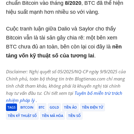
chuẩn Bitcoin vào tháng
8/2020
, BTC đã thể hiện
hiệu suất mạnh hơn nhiều so với vàng.
Cuộc tranh luận giữa Dalio và Saylor cho thấy
Bitcoin vẫn là tài sản gây chia rẽ: một bên xem
BTC chưa đủ an toàn, bên còn lại coi đây là
nền
tảng vốn kỹ thuật số của tương lai
.
Disclaimer: Nghị quyết số 05/2025/NQ-CP ngày 9/9/2025 của
Chính phủ, toàn bộ thông tin trên Blogtienao.com chỉ mang
tính chất tham khảo, không phải là khuyến nghị tài chính
hay tư vấn đầu tư. Chi tiết xem tại
Tuyên bố miễn trừ trách
nhiệm pháp lý
.
TAGS
BITCOIN
BTC
GOLD
TIỀN ẢO
TIỀN ĐIỆN TỬ
TIỀN KỸ THUẬT SỐ
TIỀN MÃ HÓA
TIỀN SỐ