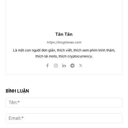
Tân Tân
https://blogtienao.com
Là một con người đơn giản, thích viết, thích xem phim trinh thám,
thích lái moto, thích cryptocurrency.
BÌNH LUẬN
Tên
Ema