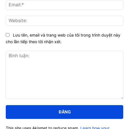
Ema
Web
Lưu tên, email và trang web của tôi trong trình duyệt này
cho lần tiếp theo tôi nhận xét.
Bình
luận:
This site uses Akismet to reduce spam.
Learn how your