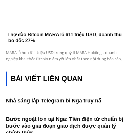
Thợ đào Bitcoin MARA lỗ 611 triệu USD, doanh thu
lao dốc 27%
MARA lỗ hơn 611 triệu USD trong quý II MARA Holdings, doanh
nghiệp khai thác Bitcoin niêm yết lớn nhất theo nội dung báo cáo,...
BÀI VIẾT LIÊN QUAN
Nhà sáng lập Telegram bị Nga truy nã
Bước ngoặt lớn tại Nga: Tiền điện tử chuẩn bị
bước vào giai đoạn giao dịch được quản lý
chính thức