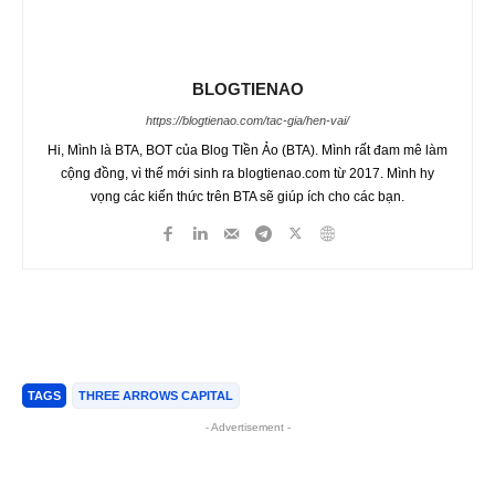
BLOGTIENAO
https://blogtienao.com/tac-gia/hen-vai/
Hi, Mình là BTA, BOT của Blog TIền Ảo (BTA). Mình rất đam mê làm
cộng đồng, vì thế mới sinh ra blogtienao.com từ 2017. Mình hy
vọng các kiến thức trên BTA sẽ giúp ích cho các bạn.
TAGS
THREE ARROWS CAPITAL
- Advertisement -