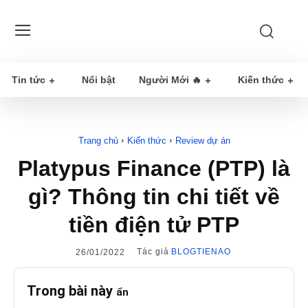
Tin tức
Nổi bật
Người Mới 🔥
Kiến thức
Trang chủ
Kiến thức
Review dự án
Platypus Finance (PTP) là
gì? Thông tin chi tiết về
tiền điện tử PTP
Tác giả
BLOGTIENAO
26/01/2022
Trong bài này
ẩn