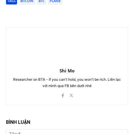
TAGS
BITCOIN
BTC
PLANB
Shi Mo
Researcher on BTA - If you can't hold, you won't be rich. Liên lạc
với mình qua FB bên dưới nhé
BÌNH LUẬN
Tên