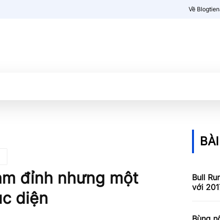
Về Blogtie
Kiến thức
More
BÀI
hạm đỉnh nhưng một
Bull Ru
với 201
ục diện
Bùng nổ