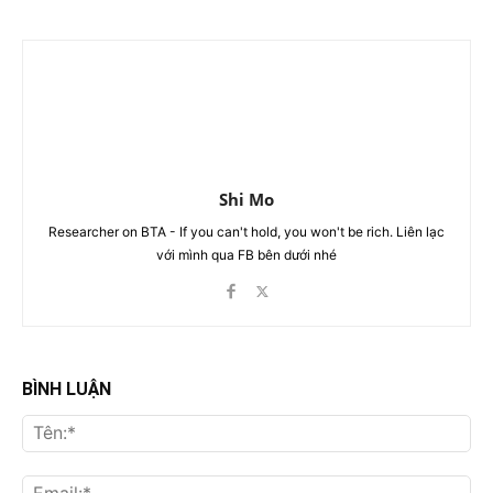
Shi Mo
Researcher on BTA - If you can't hold, you won't be rich. Liên lạc
với mình qua FB bên dưới nhé
BÌNH LUẬN
Tên
Ema