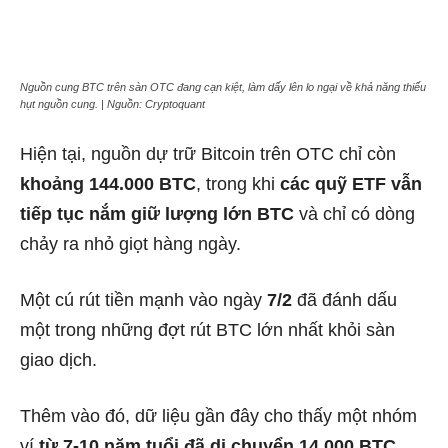
Nguồn cung BTC trên sàn OTC đang cạn kiệt, làm dấy lên lo ngại về khả năng thiếu
hụt nguồn cung. | Nguồn: Cryptoquant
Hiện tại, nguồn dự trữ Bitcoin trên OTC chỉ còn
khoảng 144.000 BTC
, trong khi
các quỹ ETF vẫn
tiếp tục nắm giữ lượng lớn BTC
và chỉ có dòng
chảy ra nhỏ giọt hàng ngày.
Một cú rút tiền mạnh vào ngày
7/2
đã đánh dấu
một trong những đợt rút BTC lớn nhất khỏi sàn
giao dịch.
Thêm vào đó, dữ liệu gần đây cho thấy một nhóm
ví
từ 7-10 năm tuổi đã di chuyển 14.000 BTC
.