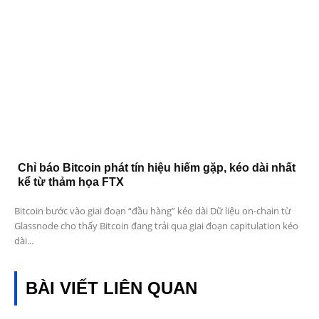
Chỉ báo Bitcoin phát tín hiệu hiếm gặp, kéo dài nhất
kể từ thảm họa FTX
Bitcoin bước vào giai đoạn “đầu hàng” kéo dài Dữ liệu on-chain từ
Glassnode cho thấy Bitcoin đang trải qua giai đoạn capitulation kéo
dài...
BÀI VIẾT LIÊN QUAN