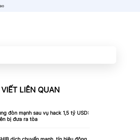
nao
 VIẾT LIÊN QUAN
ung đòn mạnh sau vụ hack 1,5 tỷ USD:
iên bị đưa ra tòa
SHIB dịch chuyển mạnh, tín hiệu động