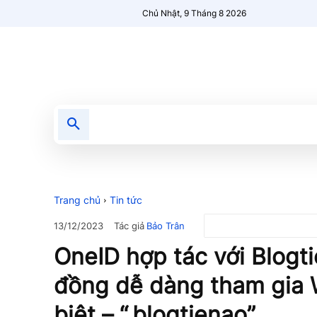
Chủ Nhật, 9 Tháng 8 2026
Tin tức
Nổi bật
Người Mới 🔥
Trang chủ
Tin tức
Tác giả
Bảo Trân
13/12/2023
OneID hợp tác với Blogt
đồng dễ dàng tham gia 
biệt – “.blogtienao”