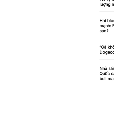
lượng m
Hai blo
mạnh: E
sao?
“Gã khổ
Dogecoi
Nhà sán
Quốc cả
bull ma