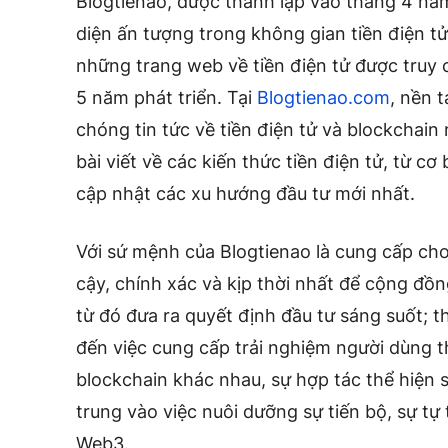
Blogtienao, được thành lập vào tháng 4 nă
diện ấn tượng trong không gian tiền điện t
những trang web về tiền điện tử được truy 
5 năm phát triển. Tại
Blogtienao.com
, nền 
chóng tin tức về tiền điện tử và blockchai
bài viết về các kiến thức tiền điện tử, từ c
cập nhật các xu hướng đầu tư mới nhất.
Với sứ mệnh của Blogtienao là cung cấp cho
cậy, chính xác và kịp thời nhất để cộng đồn
từ đó đưa ra quyết định đầu tư sáng suốt; t
đến việc cung cấp trải nghiệm người dùng t
blockchain khác nhau, sự hợp tác thể hiện 
trung vào việc nuôi dưỡng sự tiến bộ, sự tự
Web3.