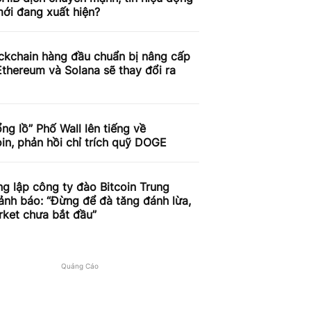
ới đang xuất hiện?
ckchain hàng đầu chuẩn bị nâng cấp
thereum và Solana sẽ thay đổi ra
ng lồ” Phố Wall lên tiếng về
n, phản hồi chỉ trích quỹ DOGE
g lập công ty đào Bitcoin Trung
nh báo: “Đừng để đà tăng đánh lừa,
rket chưa bắt đầu”
Quảng Cáo