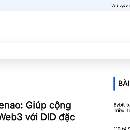
Về Blogtie
Kiến thức
More
BÀI
ienao: Giúp cộng
Bybit t
Triều T
Web3 với DID đặc
110 tỷ 