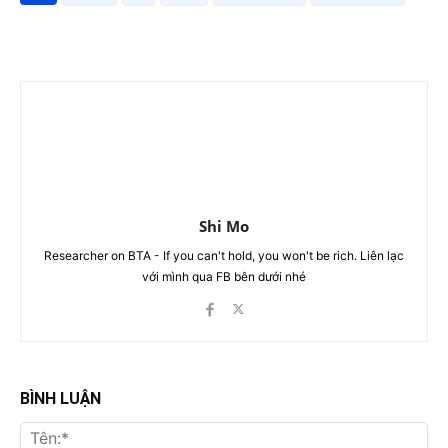
Shi Mo
Researcher on BTA - If you can't hold, you won't be rich. Liên lạc
với mình qua FB bên dưới nhé
BÌNH LUẬN
Tên