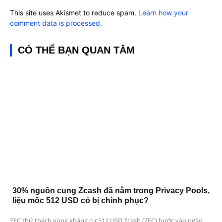
This site uses Akismet to reduce spam.
Learn how your
comment data is processed.
CÓ THỂ BẠN QUAN TÂM
30% nguồn cung Zcash đã nằm trong Privacy Pools,
liệu mốc 512 USD có bị chinh phục?
ZEC thử thách vùng kháng cự 512 USD Zcash (ZEC) bước vào ngày