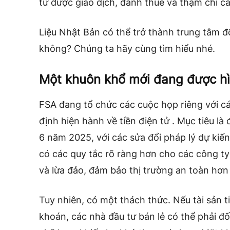
tử được giao dịch, đánh thuế và thậm chí cả
Liệu Nhật Bản có thể trở thành trung tâm đổi
không? Chúng ta hãy cùng tìm hiểu nhé.
Một khuôn khổ mới đang được h
FSA đang tổ chức các cuộc họp riêng với c
định hiện hành về tiền điện tử . Mục tiêu l
6 năm 2025, với các sửa đổi pháp lý dự kiế
có các quy tắc rõ ràng hơn cho các công ty 
và lừa đảo, đảm bảo thị trường an toàn hơn
Tuy nhiên, có một thách thức. Nếu tài sản t
khoán, các nhà đầu tư bán lẻ có thể phải đố