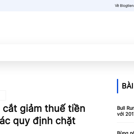
Về Blogtie
Kiến thức
More
BÀI
cắt giảm thuế tiền
Bull Ru
với 201
các quy định chặt
Bùng nổ