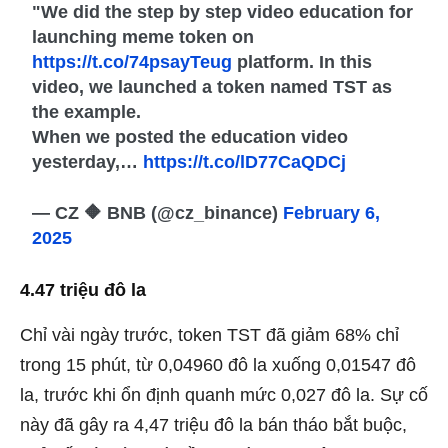
"We did the step by step video education for
launching meme token on
https://t.co/74psayTeug
platform. In this
video, we launched a token named TST as
the example.
When we posted the education video
yesterday,…
https://t.co/lD77CaQDCj
— CZ 🔶 BNB (@cz_binance)
February 6,
2025
4.47 triệu đô la
Chỉ vài ngày trước, token TST đã giảm 68% chỉ
trong 15 phút, từ 0,04960 đô la xuống 0,01547 đô
la, trước khi ổn định quanh mức 0,027 đô la. Sự cố
này đã gây ra 4,47 triệu đô la bán tháo bắt buộc,